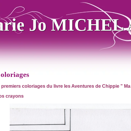
rie Jo MICHEL 
rie Jo MICHEL 
Coloriages
 premiers coloriages du livre les Aventures de Chippie " Ma 
os crayons