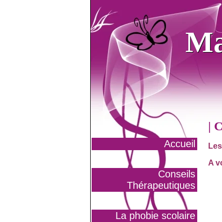
Ma
Ma
| 
Accueil
Les
A v
Conseils
Thérapeutiques
La phobie scolaire